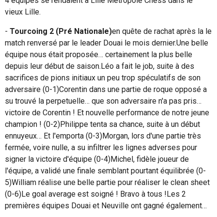
4 équipes se rendaient à Lille Metropole Chess dans le
vieux Lille.
-
Tourcoing 2 (Pré Nationale)
en quête de rachat après la le
match renversé par le leader Douai le mois dernier.
Une belle
équipe nous était proposée… certainement la plus belle
depuis leur début de saison.
Léo a fait le job, suite à des
sacrifices de pions initiaux un peu trop spéculatifs de son
adversaire (0-1)
Corentin dans une partie de roque opposé a
su trouvé la perpetuelle… que son adversaire n'a pas pris…
victoire de Corentin ! Et nouvelle performance de notre jeune
champion ! (0-2)
Philippe tenta sa chance, suite à un début
ennuyeux… Et l'emporta (0-3)
Morgan, lors d'une partie très
fermée, voire nulle, a su infiltrer les lignes adverses pour
signer la victoire d'équipe (0-4)
Michel, fidèle joueur de
l'équipe, a validé une finale semblant pourtant équilibrée (0-
5)
William réalise une belle partie pour réaliser le clean sheet
(0-6)
Le goal average est soigné ! Bravo à tous !
Les 2
premières équipes Douai et Neuville ont gagné également…