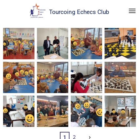
Passer
Tourcoing
Echecs Club
au
contenu
principal
1
2