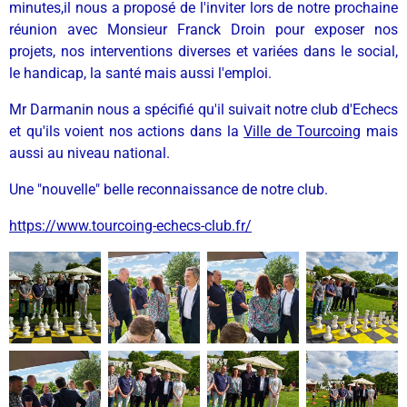
minutes,il nous a proposé de l'inviter lors de notre prochaine
réunion avec Monsieur Franck Droin pour exposer nos
projets, nos interventions diverses et variées dans le social,
le handicap, la santé mais aussi l'emploi.
Mr Darmanin nous a spécifié qu'il suivait notre club d'Echecs
et qu'ils voient nos actions dans la
Ville de Tourcoing
mais
aussi au niveau national.
Une "nouvelle" belle reconnaissance de notre club.
https://www.tourcoing-echecs-club.fr/