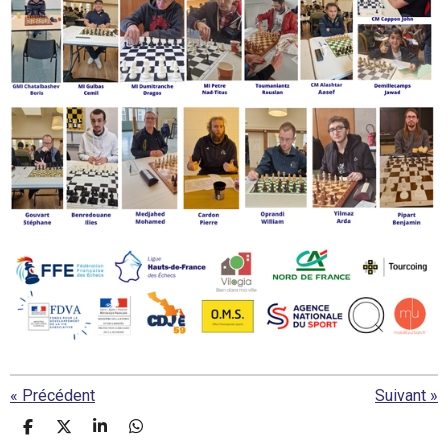
«
Précédent
Suivant
»
P
P
P
P