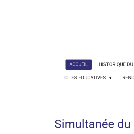
Passer
au
contenu
principal
ACCUEIL
HISTORIQUE DU
CITÉS ÉDUCATIVES
RENC
Simultanée du